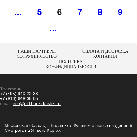
...
5
6
7
8
9
...
НАШИ ПАРТНЁРЫ
ОПЛАТА И ДОСТАВКА
СОТРУДНИЧЕСТВО
КОНТАКТЫ
ПОЛИТИКА
КОНФИДИЦИАЛЬНОСТИ
Телефоны:
+7 (495) 943-22-33
+7 (916) 649-05-05
email:
info@old.banki-krishki.ru
Московская область, г. Балашиха, Кучинское шоссе владение 6
Смотреть на Яндекс.Картах