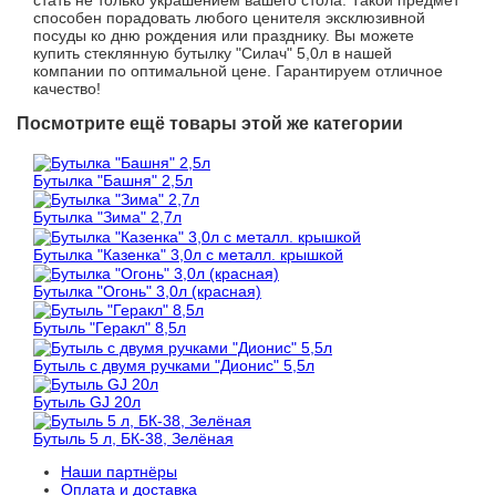
стать не только украшением вашего стола. Такой предмет
способен порадовать любого ценителя эксклюзивной
посуды ко дню рождения или празднику. Вы можете
купить стеклянную бутылку "Силач" 5,0л в нашей
компании по оптимальной цене. Гарантируем отличное
качество!
Посмотрите ещё товары этой же категории
Бутылка "Башня" 2,5л
Бутылка "Зима" 2,7л
Бутылка "Казенка" 3,0л с металл. крышкой
Бутылка "Огонь" 3,0л (красная)
Бутыль "Геракл" 8,5л
Бутыль с двумя ручками "Дионис" 5,5л
Бутыль GJ 20л
Бутыль 5 л, БК-38, Зелёная
Наши партнёры
Оплата и доставка