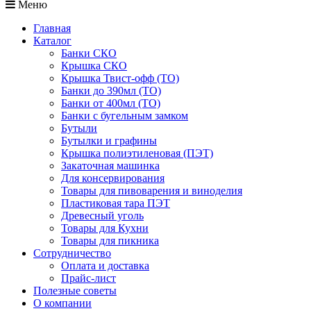
Меню
Главная
Каталог
Банки СКО
Крышка СКО
Крышка Твист-офф (ТО)
Банки до 390мл (ТО)
Банки от 400мл (ТО)
Банки с бугельным замком
Бутыли
Бутылки и графины
Крышка полиэтиленовая (ПЭТ)
Закаточная машинка
Для консервирования
Товары для пивоварения и виноделия
Пластиковая тара ПЭТ
Древесный уголь
Товары для Кухни
Товары для пикника
Сотрудничество
Оплата и доставка
Прайс-лист
Полезные советы
О компании