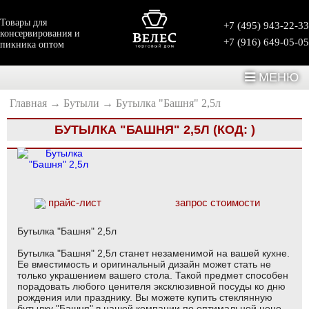
Товары для
+7 (495) 943-22-33
консервирования и
+7 (916) 649-05-05
пикника оптом
МЕНЮ
Главная
→
Бутыли
→
Бутылка "Башня" 2,5л
БУТЫЛКА "БАШНЯ" 2,5Л
(КОД:
)
прайс-лист
запрос стоимости
Бутылка "Башня" 2,5л
Бутылка "Башня" 2,5л станет незаменимой на вашей кухне.
Ее вместимость и оригинальный дизайн может стать не
только украшением вашего стола. Такой предмет способен
порадовать любого ценителя эксклюзивной посуды ко дню
рождения или празднику. Вы можете купить стеклянную
бутылку "Башня" в нашей компании по оптимальной цене.