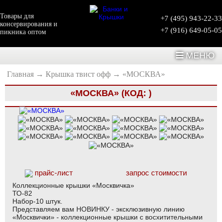
Товары для
+7 (495) 943-22-33
консервирования и
+7 (916) 649-05-05
пикника оптом
МЕНЮ
Главная
→
Крышка твист офф
→
«МОСКВА»
«МОСКВА»
(КОД:
)
прайс-лист
запрос стоимости
Коллекционные крышки «Москвичка»
ТО-82
Набор-10 штук.
Представляем вам НОВИНКУ - эксклюзивную линию
«Москвички» - коллекционные крышки с восхитительными