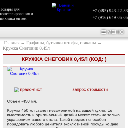
Товары для
+7 (495) 943-22-33
консервирования и
+7 (916) 649-05-05
пикника оптом
МЕНЮ
Главная
→
Графины, бутылки штофы, стаканы
→
Кружка Снеговик 0,45л
КРУЖКА СНЕГОВИК 0,45Л
(КОД:
)
прайс-лист
запрос стоимости
Объем -450 мл.
Кружка 450 мл станет незаменимой на вашей кухне. Ее
вместимость и оригинальный дизайн может стать не только
украшением вашего стола. Такой предмет способен
порадовать любого ценителя эксклюзивной посуды ко дню