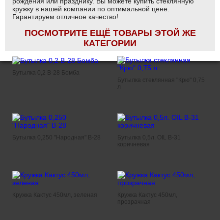
рождения или празднику. Вы можете купить стеклянную
кружку в нашей компании по оптимальной цене.
Гарантируем отличное качество!
ПОСМОТРИТЕ ЕЩЁ ТОВАРЫ ЭТОЙ ЖЕ
КАТЕГОРИИ
Бутылка 0,2 B-28 Бомба
Бутылка стеклянная "Крю" 0,75
л
Бутылка 0,250 "Народная" В-28
Бутылка 0,5л. OIL В-31
коричневая
Кружка Кактус 450мл, зеленая
Кружка Кактус 450мл,
прозрачная