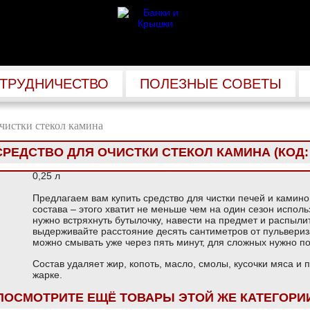
ТРУДНИЧЕСТВО
ПОЛЕЗНЫЕ СОВЕТЫ
очистки стекол камина
СРЕДСТВО ДЛЯ ОЧИСТКИ СТЕКОЛ КАМИНА
(КОД
0,25 л
Предлагаем вам купить средство для чистки печей и камино
состава – этого хватит не меньше чем на один сезон исполь
нужно встряхнуть бутылочку, навести на предмет и распылит
выдерживайте расстояние десять сантиметров от пульвериз
можно смывать уже через пять минут, для сложных нужно п
Состав удаляет жир, копоть, масло, смолы, кусочки мяса и
жарке.
ПОСМОТРИТЕ ЕЩЁ ТОВАРЫ ЭТОЙ ЖЕ КАТЕГОРИ