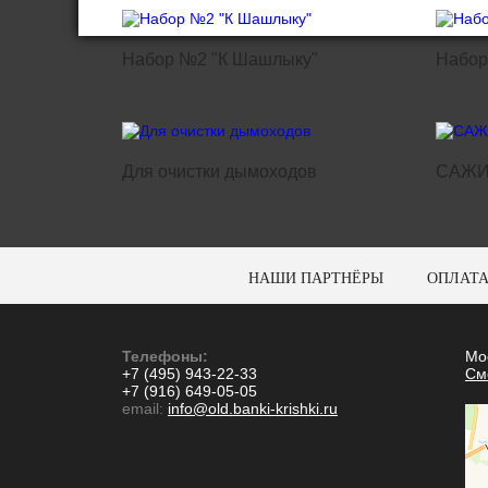
Набор №2 "К Шашлыку"
Набор
Для очистки дымоходов
САЖИ
НАШИ ПАРТНЁРЫ
ОПЛАТА
Телефоны:
Мо
+7 (495) 943-22-33
См
+7 (916) 649-05-05
email:
info@old.banki-krishki.ru