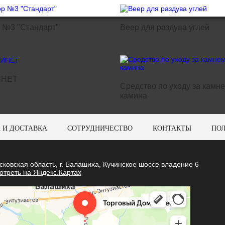
 №3 "Стандарт"
Веер для раздува углей
НЕТ
Средство по уходу за камн
камина
 И ДОСТАВКА
СОТРУДНИЧЕСТВО
КОНТАКТЫ
ПО
сковская область, г. Балашиха, Кучинское шоссе владение 6
отреть на Яндекс.Картах