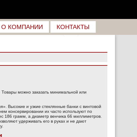
+7 (495) 943-22-33
О КОМПАНИИ
КОНТАКТЫ
+7 (916) 649-05-05
. Товары можно заказать минимальной или
я». Высокие и узкие стеклянные банки с винтовой
ем консервировании их часто используют по
ес 186 грамм, а диаметр венчика 66 миллиметров.
зволяют удерживать его в руках и не дают
у.
И