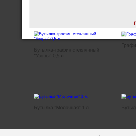
Графин
Бутылка-графин стеклянный
"Узоры" 0,5 л
Бутылка "Молочная" 1 л.
Бутылк