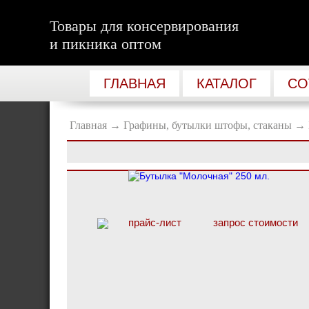
Товары для консервирования
и пикника оптом
ГЛАВНАЯ
КАТАЛОГ
СО
Главная
→
Графины, бутылки штофы, стаканы
→
прайс-лист
запрос стоимости