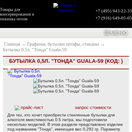
Товары для
+7 (495) 943-22-33
консервирования и
+7 (916) 649-05-05
пикника оптом
МЕНЮ
Главная
→
Графины, бутылки штофы, стаканы
→
Бутылка 0,5л. "Тонда" Guala-59
БУТЫЛКА 0,5Л. "ТОНДА" GUALA-59
(КОД:
)
прайс-лист
запрос стоимости
Для тех, кто хочет приобрести стеклянные бутылки для
алкоголя вместимостью 0.5 литра, мы подготовили
несколько моделей. В этом разделе представлено изделие
под названием "Тонда", имеющее вес 0,292 гр. Параметр