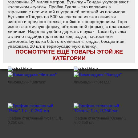
горловины 27 миллиметров. Бутылку «Тонда» укупоривают
колпачком «гуала». Пробка Гуала – это колпачок в
горлышке с несъемной внутренней вставкой из полимера.
Бутылка «Тонда» на 500 мл сделана из экологически
чистого и прочного стекла, стойкого к повреждениям. Тара
имеет эстетичную форму, обтекающей формы, с плавными
линиями. Изделие удобно держать в руках. Такая бутылка
отлично подойдет для коньяков, водки, настоек или
самогона. Бутылка 0,5л стеклянная «Тонда», бесцветная,
упакована 20 шт. в термоусадочную пленку.
ПОСМОТРИТЕ ЕЩЁ ТОВАРЫ ЭТОЙ ЖЕ
КАТЕГОРИИ
Лимонадник "Винтаж"
Лимонадник "Звезда"
Графин стеклянный "Роза" 1 л.,
Графин стеклянный "Осень" 1
0,250 мл
л., 0,250 мл